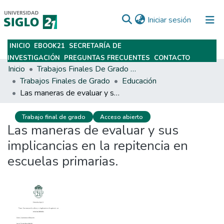
(current)
Iniciar sesión
INICIO
EBOOK21
SECRETARÍA DE
Subir
INVESTIGACIÓN
PREGUNTAS FRECUENTES
CONTACTO
Inicio
Trabajos Finales De Grado Y Posgrado
Trabajos Finales de Grado
Educación
Las maneras de evaluar y sus implicancias en la repitencia en escuelas primarias.
Trabajo final de grado
Acceso abierto
Las maneras de evaluar y sus
implicancias en la repitencia en
escuelas primarias.