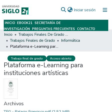
(current)
Iniciar sesión
INICIO
EBOOK21
SECRETARÍA DE
Subir
INVESTIGACIÓN
PREGUNTAS FRECUENTES
CONTACTO
Inicio
Trabajos Finales De Grado Y Posgrado
Trabajos Finales de Grado
Informática
Plataforma e-Learning para instituciones artísticas
Trabajo final de grado
Acceso abierto
Plataforma e-Learning para
instituciones artísticas
Archivos
TFG - Palacio Francisco.pdf
(2.52 MB)