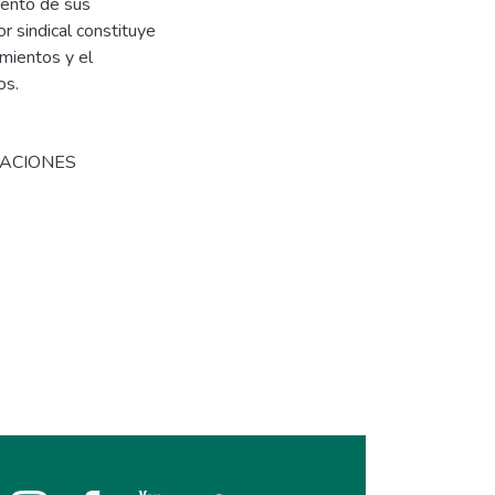
iento de sus
r sindical constituye
imientos y el
os.
ELACIONES