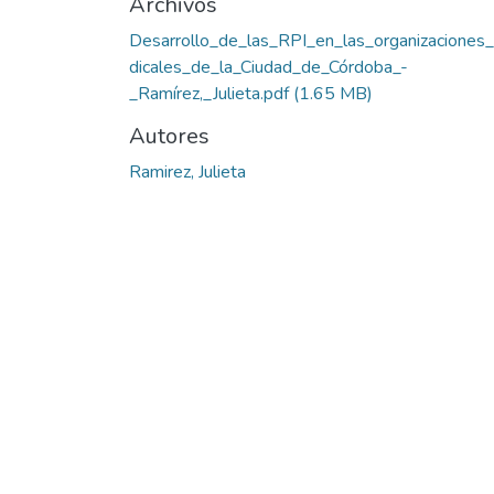
Archivos
Desarrollo_de_las_RPI_en_las_organizaciones_
dicales_de_la_Ciudad_de_Córdoba_-
_Ramírez,_Julieta.pdf
(1.65 MB)
Autores
Ramirez, Julieta