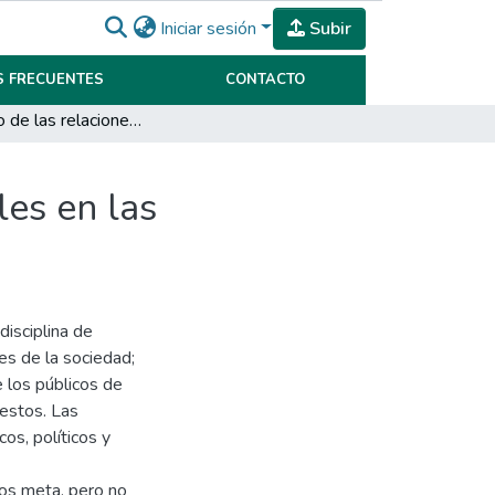
Iniciar sesión
Subir
 FRECUENTES
CONTACTO
Desarrollo de las relaciones públicas e institucionales en las organizaciones sindicales de la Ciudad de Córdoba
les en las
disciplina de
nes de la sociedad;
e los públicos de
 estos. Las
os, políticos y
icos meta, pero no