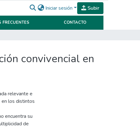
Iniciar sesión
Subir
 FRECUENTES
CONTACTO
M N° 193
ción convivencial en
rada relevante e
en los distintos
 no encuentra su
ltiplicidad de