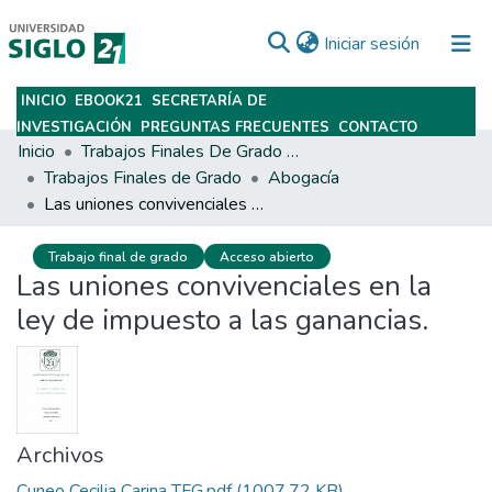
(current)
Iniciar sesión
INICIO
EBOOK21
SECRETARÍA DE
Subir
INVESTIGACIÓN
PREGUNTAS FRECUENTES
CONTACTO
Inicio
Trabajos Finales De Grado Y Posgrado
Trabajos Finales de Grado
Abogacía
Las uniones convivenciales en la ley de impuesto a las ganancias.
Trabajo final de grado
Acceso abierto
Las uniones convivenciales en la
ley de impuesto a las ganancias.
Archivos
Cuneo Cecilia Carina TFG.pdf
(1007.72 KB)