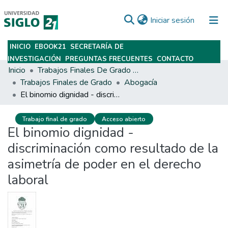
(current)
Iniciar sesión
INICIO
EBOOK21
SECRETARÍA DE
Subir
INVESTIGACIÓN
PREGUNTAS FRECUENTES
CONTACTO
Inicio
Trabajos Finales De Grado Y Posgrado
Trabajos Finales de Grado
Abogacía
El binomio dignidad - discriminación como resultado de la asimetría de poder en el derecho laboral
Trabajo final de grado
Acceso abierto
El binomio dignidad -
discriminación como resultado de la
asimetría de poder en el derecho
laboral