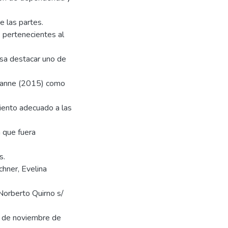
re las partes.
s pertenecientes al
esa destacar uno de
Lalanne (2015) como
miento adecuado a las
 que fuera
s.
chner, Evelina
Norberto Quirno s/
 5 de noviembre de