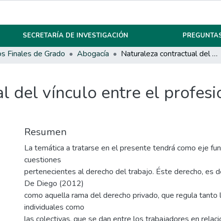
SECRETARÍA DE INVESTIGACIÓN
PREGUNTAS
os Finales de Grado
Abogacía
Naturaleza contractual del vínculo entre el profesional médico y la institución de salud
l del vínculo entre el profesi
Resumen
La temática a tratarse en el presente tendrá como eje f
cuestiones
pertenecientes al derecho del trabajo. Éste derecho, es de
De Diego (2012)
como aquella rama del derecho privado, que regula tanto l
individuales como
las colectivas, que se dan entre los trabajadores en rela