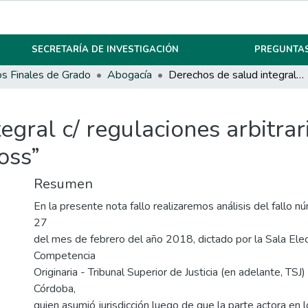
SECRETARÍA DE INVESTIGACIÓN
PREGUNTAS
os Finales de Grado
Abogacía
Derechos de salud integral c/ regulaciones arbitrarias: Análisis del fallo “O.,A. F. Y otro C/Apross”
gral c/ regulaciones arbitrari
oss”
Resumen
En la presente nota fallo realizaremos análisis del fallo n
27
del mes de febrero del año 2018, dictado por la Sala Elec
Competencia
Originaria - Tribunal Superior de Justicia (en adelante, TSJ)
Córdoba,
quien asumió jurisdicción luego de que la parte actora en 