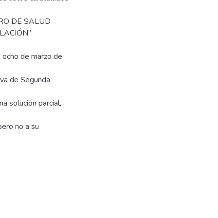
URO DE SALUD
ELACIÓN”
a ocho de marzo de
tiva de Segunda
a solución parcial,
 pero no a su