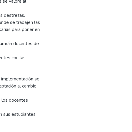
 se valore al
as destrezas.
onde se trabajen las
sarias para poner en
urrirán docentes de
entes con las
u implementación se
eptación al cambio
e los docentes
on sus estudiantes.