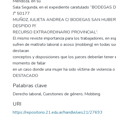
Mendoza, en su
Sala Segunda, en el expediente caratulado “BODEGA
J° 50177
MUÑOZ, JULIETA ANDREA C/ BODEGAS SAN HUBERTO
DESPIDO P/
RECURSO EXTRAORDINARIO PROVINCIAL”.
El mismo reviste importancia para los trabajadores, en es
sufren de maltrato laboral o acoso (mobbing) en todas sus
destacan
conceptos y disposiciones que los jueces deberían tener 
momento de fallar
en un caso donde una mujer ha sido víctima de violencia o 
DESTACADO
Palabras clave
Derecho laboral
,
Cuestiones de género
,
Mobbing
URI
https://repositorio.21.edu.ar/handle/ues21/27693