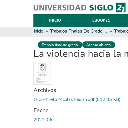
INICIO
EBOOK21
Inicio
Trabajos Finales De Grado Y Posgrado
Trabaj
Trabajo final de grado
Acceso abierto
La violencia hacia la 
Archivos
TFG - Nieto Nicolás Fabián.pdf
(512.85 KB)
Fecha
2023-06