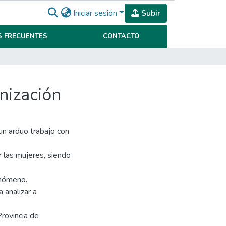
Iniciar sesión
Subir
 FRECUENTES
CONTACTO
mnización
un arduo trabajo con
or las mujeres, siendo
enómeno.
 analizar a
Provincia de