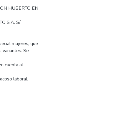
S DON HUBERTO EN
 S.A. S/
pecial mujeres, que
 variantes. Se
en cuenta al
acoso laboral.