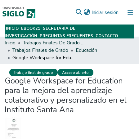
(current)
Iniciar sesión
INICIO
EBOOK21
SECRETARÍA DE
Subir
INVESTIGACIÓN
PREGUNTAS FRECUENTES
CONTACTO
Inicio
Trabajos Finales De Grado Y Posgrado
Trabajos Finales de Grado
Educación
Google Workspace for Education para la mejora del aprendizaje colaborativo y personalizado en el Instituto Santa Ana
Trabajo final de grado
Acceso abierto
Google Workspace for Education
para la mejora del aprendizaje
colaborativo y personalizado en el
Instituto Santa Ana