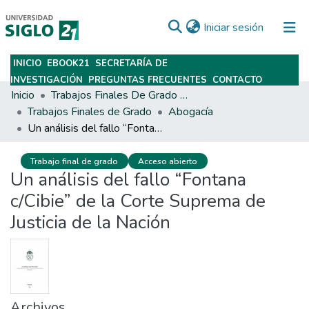
(current)
Iniciar sesión
INICIO
EBOOK21
SECRETARÍA DE
Subir
INVESTIGACIÓN
PREGUNTAS FRECUENTES
CONTACTO
Inicio
Trabajos Finales De Grado Y Posgrado
Trabajos Finales de Grado
Abogacía
Un análisis del fallo “Fontana c/Cibie” de la Corte Suprema de Justicia de la Nación
Trabajo final de grado
Acceso abierto
Un análisis del fallo “Fontana
c/Cibie” de la Corte Suprema de
Justicia de la Nación
Archivos