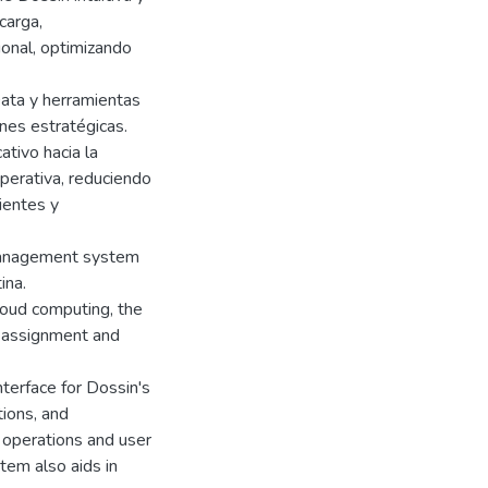
carga,
ional, optimizando
Data y herramientas
ones estratégicas.
ativo hacia la
operativa, reduciendo
ientes y
 management system
ina.
cloud computing, the
d assignment and
nterface for Dossin's
tions, and
l operations and user
tem also aids in