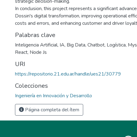
strategic decision-making.
In conclusion, this project represents a significant advan
Dossin's digital transformation, improving operational effi
costs and errors, and enhancing customer and driver loyalt
Palabras clave
Inteligencia Artificial
,
IA
,
Big Data
,
Chatbot
,
Logística
,
Mys
React
,
Node Js
URI
https://repositorio.21.edu.ar/handle/ues21/30779
Colecciones
Ingeniería en Innovación y Desarrollo
Página completa del ítem