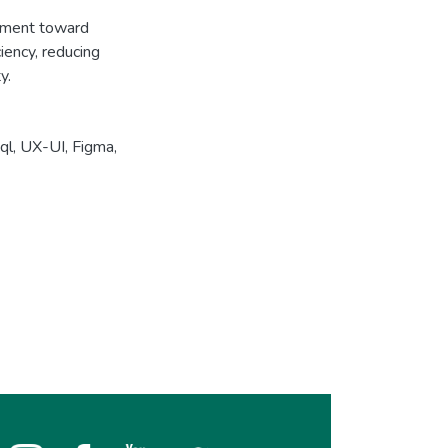
cement toward
ciency, reducing
y.
ql
,
UX-UI
,
Figma
,