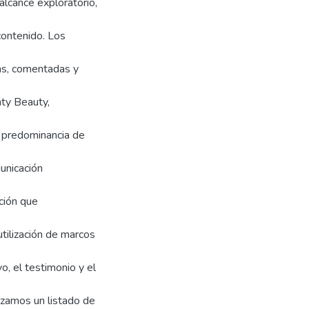
alcance exploratorio,
 contenido. Los
as, comentadas y
nty Beauty,
a predominancia de
municación
ción que
tilización de marcos
vo, el testimonio y el
izamos un listado de