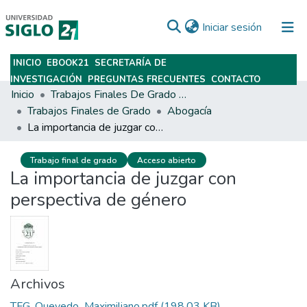
(current)
Iniciar sesión
INICIO
EBOOK21
SECRETARÍA DE
Subir
INVESTIGACIÓN
PREGUNTAS FRECUENTES
CONTACTO
Inicio
Trabajos Finales De Grado Y Posgrado
Trabajos Finales de Grado
Abogacía
La importancia de juzgar con perspectiva de género
Trabajo final de grado
Acceso abierto
La importancia de juzgar con
perspectiva de género
Archivos
TFG_Quevedo_Maximiliano.pdf
(198.03 KB)