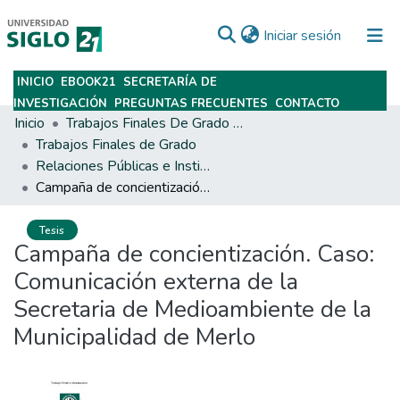
(current)
Iniciar sesión
INICIO
EBOOK21
SECRETARÍA DE
Subir
INVESTIGACIÓN
PREGUNTAS FRECUENTES
CONTACTO
Inicio
Trabajos Finales De Grado Y Posgrado
Trabajos Finales de Grado
Relaciones Públicas e Institucionales
Campaña de concientización. Caso: Comunicación externa de la Secretaria de Medioambiente de la Municipalidad de Merlo
Tesis
Campaña de concientización. Caso:
Comunicación externa de la
Secretaria de Medioambiente de la
Municipalidad de Merlo