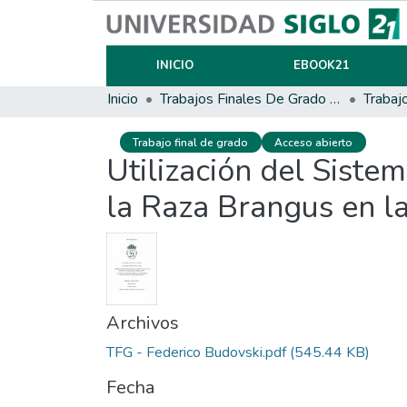
INICIO
EBOOK21
Inicio
Trabajos Finales De Grado Y Posgrado
Trabaj
Trabajo final de grado
Acceso abierto
Utilización del Siste
la Raza Brangus en l
Archivos
TFG - Federico Budovski.pdf
(545.44 KB)
Fecha