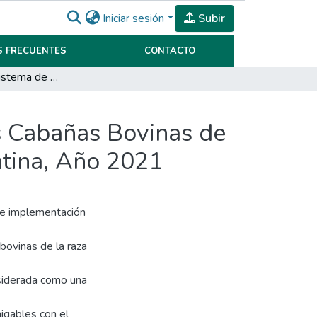
Iniciar sesión
Subir
 FRECUENTES
CONTACTO
Utilización del Sistema de Pastoreo Racional en las Cabañas Bovinas de la Raza Brangus en la Provincia de Córdoba, Argentina, Año 2021
as Cabañas Bovinas de
ntina, Año 2021
 de implementación
bovinas de la raza
nsiderada como una
igables con el