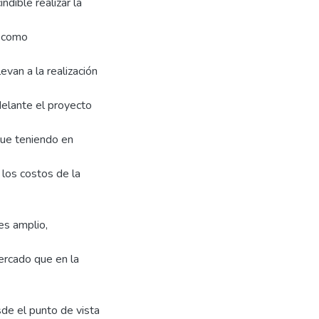
dible realizar la
s como
evan a la realización
delante el proyecto
que teniendo en
 los costos de la
es amplio,
ercado que en la
sde el punto de vista