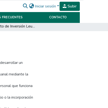
Iniciar sesión
Subir
 FRECUENTES
CONTACTO
Proyecto de Inversión Leun S.R.L.
desarrollar un
esanal mediante la
ersonal que funciona
io o la incorporación