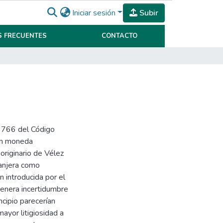
Iniciar sesión
Subir
 FRECUENTES
CONTACTO
y 766 del Código
 en moneda
 originario de Vélez
ranjera como
n introducida por el
genera incertidumbre
ncipio parecerían
ayor litigiosidad a