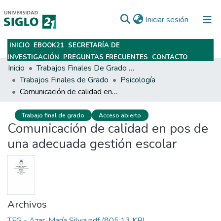
(current)
Iniciar sesión
INICIO
EBOOK21
SECRETARÍA DE
Subir
INVESTIGACIÓN
PREGUNTAS FRECUENTES
CONTACTO
Inicio
Trabajos Finales De Grado Y Posgrado
Trabajos Finales de Grado
Psicología
Comunicación de calidad en pos de una adecuada gestión escolar
Trabajo final de grado
Acceso abierto
Comunicación de calidad en pos de
una adecuada gestión escolar
Archivos
TFG - Azar, María Silvia.pdf
(805.13 KB)