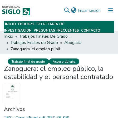
(current)
Iniciar sesión
INICIO
EBOOK21
SECRETARÍA DE
Subir
INVESTIGACIÓN
PREGUNTAS FRECUENTES
CONTACTO
Inicio
Trabajos Finales De Grado Y Posgrado
Trabajos Finales de Grado
Abogacía
Zanoguera: el empleo público, la estabilidad y el personal contratado
Trabajo final de grado
Acceso abierto
Zanoguera: el empleo público, la
estabilidad y el personal contratado
Archivos
TFG - Ogas Misael.pdf
(680.36 KB)