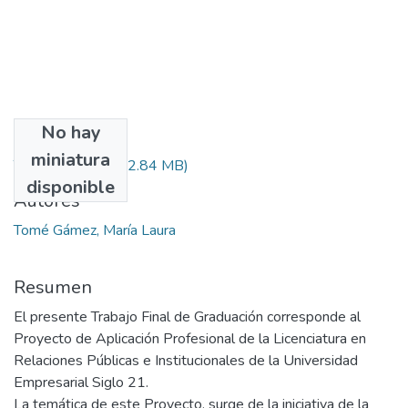
No hay
Archivos
miniatura
Tomé_Gámez.zip
(2.84 MB)
disponible
Autores
Tomé Gámez, María Laura
Resumen
El presente Trabajo Final de Graduación corresponde al
Proyecto de Aplicación Profesional de la Licenciatura en
Relaciones Públicas e Institucionales de la Universidad
Empresarial Siglo 21.
La temática de este Proyecto, surge de la iniciativa de la