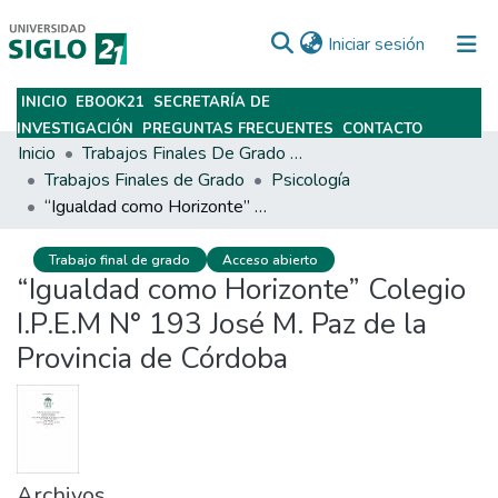
(current)
Iniciar sesión
INICIO
EBOOK21
SECRETARÍA DE
Subir
INVESTIGACIÓN
PREGUNTAS FRECUENTES
CONTACTO
Inicio
Trabajos Finales De Grado Y Posgrado
Trabajos Finales de Grado
Psicología
“Igualdad como Horizonte” Colegio I.P.E.M N° 193 José M. Paz de la Provincia de Córdoba
Trabajo final de grado
Acceso abierto
“Igualdad como Horizonte” Colegio
I.P.E.M N° 193 José M. Paz de la
Provincia de Córdoba
Archivos