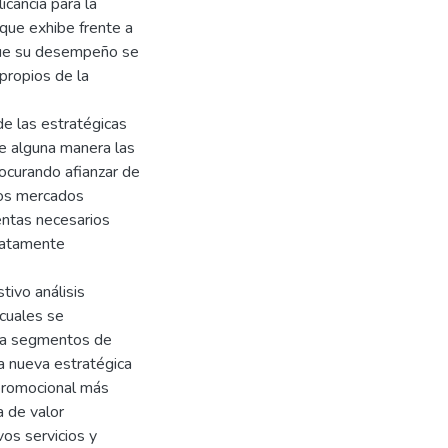
icancia para la
que exhibe frente a
 que su desempeño se
propios de la
de las estratégicas
e alguna manera las
rocurando afianzar de
los mercados
entas necesarios
diatamente
ivo análisis
 cuales se
cia segmentos de
a nueva estratégica
promocional más
a de valor
os servicios y