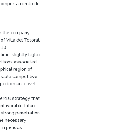
l comportamiento de
or the company
f Villa del Totoral,
013.
time, slightly higher
ditions associated
phical region of
orable competitive
a performance well
rcial strategy that
unfavorable future
a strong penetration
the necessary
 in periods