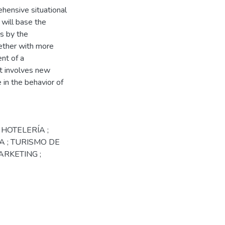
ehensive situational
t will base the
s by the
gether with more
nt of a
at involves new
 in the behavior of
 HOTELERÍA ;
CA ; TURISMO DE
ARKETING ;