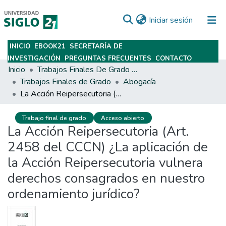
(current)
Iniciar sesión
INICIO
EBOOK21
SECRETARÍA DE
Subir
INVESTIGACIÓN
PREGUNTAS FRECUENTES
CONTACTO
Inicio
Trabajos Finales De Grado Y Posgrado
Trabajos Finales de Grado
Abogacía
La Acción Reipersecutoria (Art. 2458 del CCCN) ¿La aplicación de la Acción Reipersecutoria vulnera derechos consagrados en nuestro ordenamiento jurídico?
Trabajo final de grado
Acceso abierto
La Acción Reipersecutoria (Art.
2458 del CCCN) ¿La aplicación de
la Acción Reipersecutoria vulnera
derechos consagrados en nuestro
ordenamiento jurídico?