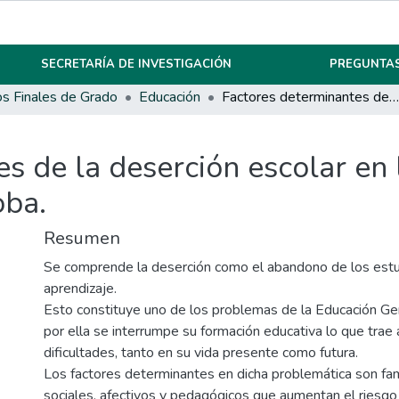
SECRETARÍA DE INVESTIGACIÓN
PREGUNTAS
os Finales de Grado
Educación
Factores determinantes de la deserción escolar en las escuelas rurales de Traslasierra, Córdoba.
s de la deserción escolar en 
oba.
Resumen
Se comprende la deserción como el abandono de los estu
aprendizaje.
Esto constituye uno de los problemas de la Educación Gen
por ella se interrumpe su formación educativa lo que trae
dificultades, tanto en su vida presente como futura.
Los factores determinantes en dicha problemática son fam
sociales, afectivos y pedagógicos que aumentan el riesgo e