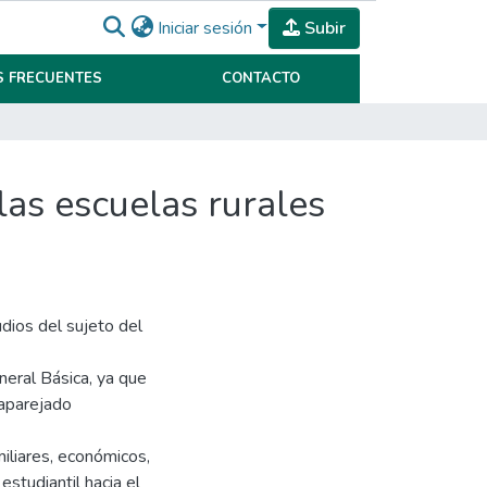
Iniciar sesión
Subir
 FRECUENTES
CONTACTO
las escuelas rurales
dios del sujeto del
eral Básica, ya que
 aparejado
iliares, económicos,
studiantil hacia el