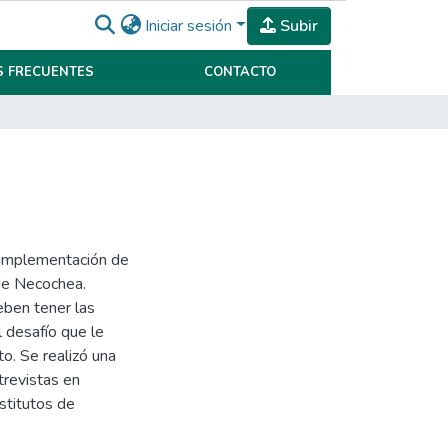
Iniciar sesión
Subir
 FRECUENTES
CONTACTO
e implementación de
 de Necochea.
eben tener las
l desafío que le
o. Se realizó una
trevistas en
stitutos de