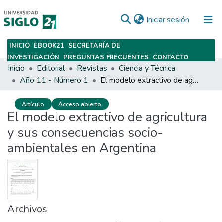
(current)
Iniciar sesión
INICIO
EBOOK21
SECRETARÍA DE
Subir
INVESTIGACIÓN
PREGUNTAS FRECUENTES
CONTACTO
Inicio
Editorial
Revistas
Ciencia y Técnica
Año 11 - Número 1
El modelo extractivo de agricultura y sus consecuencias socio-ambientales en Argentina
Artículo
Acceso abierto
El modelo extractivo de agricultura
y sus consecuencias socio-
ambientales en Argentina
Archivos