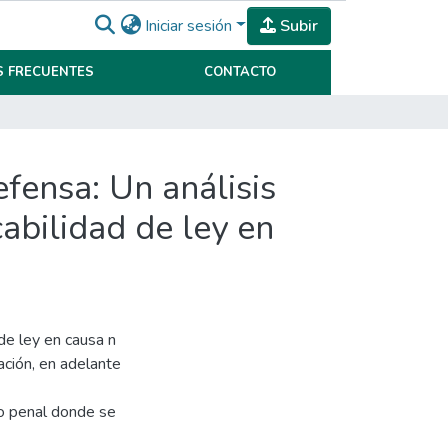
Iniciar sesión
Subir
 FRECUENTES
CONTACTO
efensa: Un análisis
cabilidad de ley en
 de ley en causa n
ación, en adelante
ro penal donde se