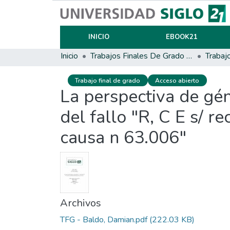
INICIO
EBOOK21
Inicio
Trabajos Finales De Grado Y Posgrado
Trabaj
Trabajo final de grado
Acceso abierto
La perspectiva de gén
del fallo "R, C E s/ r
causa n 63.006"
Archivos
TFG - Baldo, Damian.pdf
(222.03 KB)