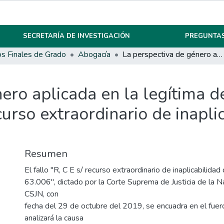
SECRETARÍA DE INVESTIGACIÓN
PREGUNTAS
os Finales de Grado
Abogacía
La perspectiva de género aplicada en la legítima defensa: Un análisis del fallo "R, C E s/ recurso extraordinario de inaplicabilidad de ley en causa n 63.006"
ero aplicada en la legítima d
ecurso extraordinario de inapli
Resumen
El fallo "R, C E s/ recurso extraordinario de inaplicabilidad
63.006", dictado por la Corte Suprema de Justicia de la N
CSJN, con
fecha del 29 de octubre del 2019, se encuadra en el fue
analizará la causa