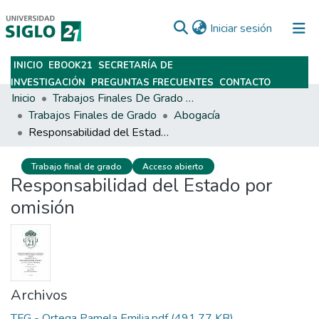
(current)
Iniciar sesión
INICIO
EBOOK21
SECRETARÍA DE
Subir
INVESTIGACIÓN
PREGUNTAS FRECUENTES
CONTACTO
Inicio
Trabajos Finales De Grado Y Posgrado
Trabajos Finales de Grado
Abogacía
Responsabilidad del Estado por omisión
Trabajo final de grado
Acceso abierto
Responsabilidad del Estado por
omisión
Archivos
TFG - Ortega Pamela Emilia.pdf
(491.77 KB)