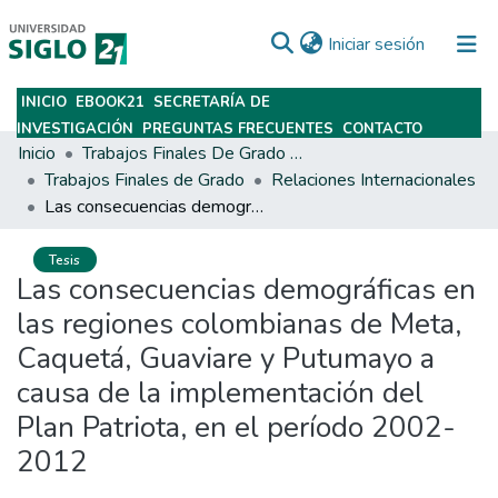
(current)
Iniciar sesión
INICIO
EBOOK21
SECRETARÍA DE
Subir
INVESTIGACIÓN
PREGUNTAS FRECUENTES
CONTACTO
Inicio
Trabajos Finales De Grado Y Posgrado
Trabajos Finales de Grado
Relaciones Internacionales
Las consecuencias demográficas en las regiones colombianas de Meta, Caquetá, Guaviare y Putumayo a causa de la implementación del Plan Patriota, en el período 2002- 2012
Tesis
Las consecuencias demográficas en
las regiones colombianas de Meta,
Caquetá, Guaviare y Putumayo a
causa de la implementación del
Plan Patriota, en el período 2002-
2012