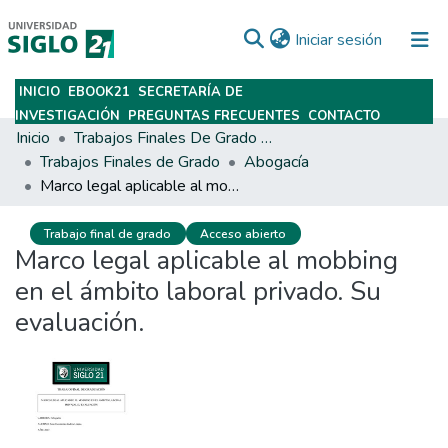
(current)
Iniciar sesión
INICIO
EBOOK21
SECRETARÍA DE
Subir
INVESTIGACIÓN
PREGUNTAS FRECUENTES
CONTACTO
Inicio
Trabajos Finales De Grado Y Posgrado
Trabajos Finales de Grado
Abogacía
Marco legal aplicable al mobbing en el ámbito laboral privado. Su evaluación.
Trabajo final de grado
Acceso abierto
Marco legal aplicable al mobbing
en el ámbito laboral privado. Su
evaluación.