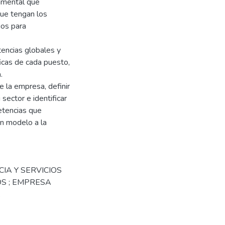
amental que
que tengan los
ios para
tencias globales y
icas de cada puesto,
.
e la empresa, definir
ector e identificar
etencias que
un modelo a la
NCIA Y SERVICIOS
S ; EMPRESA
;