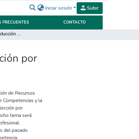
Iniciar sesión
Subir
 FRECUENTES
CONTACTO
Planificación e introducción de un proceso de selección por competencias en la empresa Dynamit Nobel.
ción por
stión de Recursos
de Competencias y la
lección por
icho tema será
ofesional.
as del pasado
petencia,