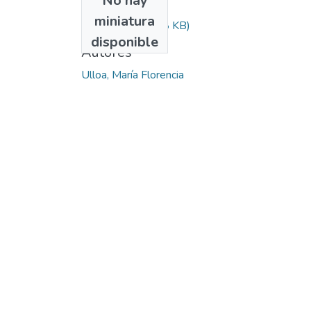
No hay
Archivos
miniatura
ULLOA.zip
(579.8 KB)
disponible
Autores
Ulloa, María Florencia