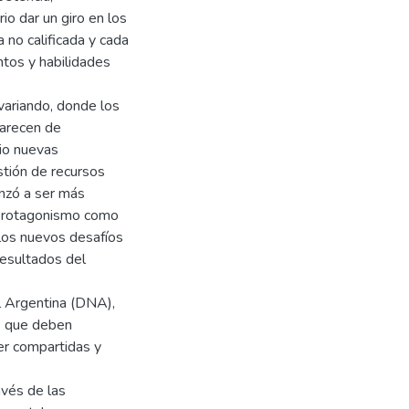
io dar un giro en los
no calificada y cada
ntos y habilidades
variando, donde los
carecen de
io nuevas
stión de recursos
nzó a ser más
 protagonismo como
 los nuevos desafíos
resultados del
l Argentina (DNA),
s que deben
er compartidas y
avés de las