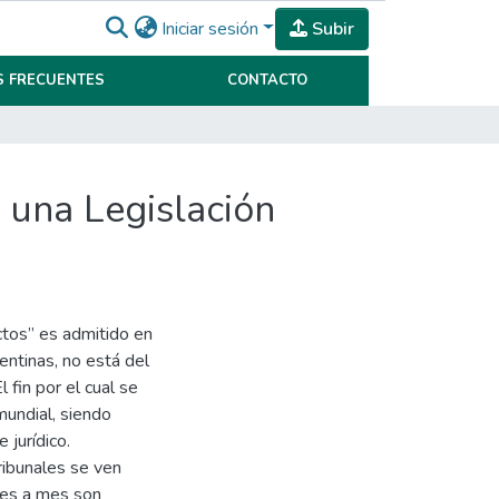
Iniciar sesión
Subir
 FRECUENTES
CONTACTO
 una Legislación
ctos” es admitido en
entinas, no está del
l fin por el cual se
undial, siendo
jurídico.
ribunales se ven
mes a mes son