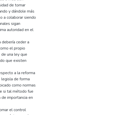
esidad de tomar
onando y dándole más
o a colaborar siendo
unales sigan
ima autoridad en el
a debería ceder a
como el propio
n de una ley que
ndo que existen
respecto a la reforma
 legisla de forma
 ubicado como normas
e si tal método fue
a de importancia en
omar el control