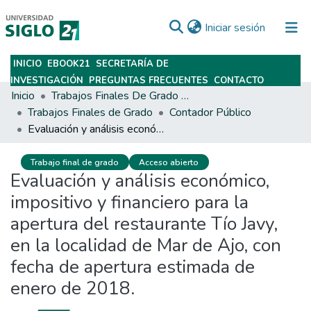
(current)
Iniciar sesión
INICIO
EBOOK21
SECRETARÍA DE
Subir
INVESTIGACIÓN
PREGUNTAS FRECUENTES
CONTACTO
Inicio
Trabajos Finales De Grado Y Posgrado
Trabajos Finales de Grado
Contador Público
Evaluación y análisis económico, impositivo y financiero para la apertura del restaurante Tío Javy, en la localidad de Mar de Ajo, con fecha de apertura estimada de enero de 2018.
Trabajo final de grado
Acceso abierto
Evaluación y análisis económico,
impositivo y financiero para la
apertura del restaurante Tío Javy,
en la localidad de Mar de Ajo, con
fecha de apertura estimada de
enero de 2018.