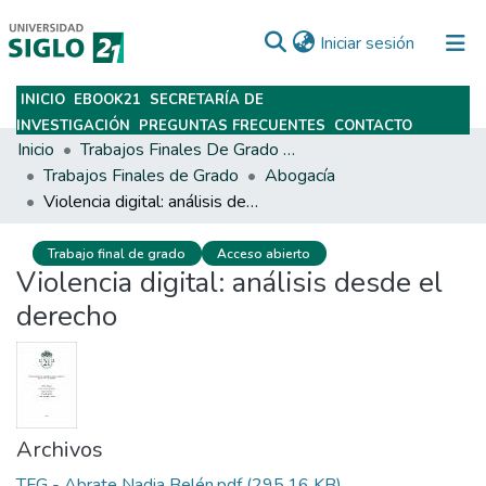
(current)
Iniciar sesión
INICIO
EBOOK21
SECRETARÍA DE
Subir
INVESTIGACIÓN
PREGUNTAS FRECUENTES
CONTACTO
Inicio
Trabajos Finales De Grado Y Posgrado
Trabajos Finales de Grado
Abogacía
Violencia digital: análisis desde el derecho
Trabajo final de grado
Acceso abierto
Violencia digital: análisis desde el
derecho
Archivos
TFG - Abrate Nadia Belén.pdf
(295.16 KB)