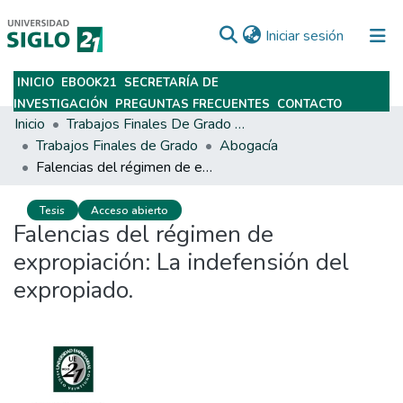
(current)
Iniciar sesión
INICIO
EBOOK21
SECRETARÍA DE
Subir
INVESTIGACIÓN
PREGUNTAS FRECUENTES
CONTACTO
Inicio
Trabajos Finales De Grado Y Posgrado
Trabajos Finales de Grado
Abogacía
Falencias del régimen de expropiación: La indefensión del expropiado.
Tesis
Acceso abierto
Falencias del régimen de
expropiación: La indefensión del
expropiado.