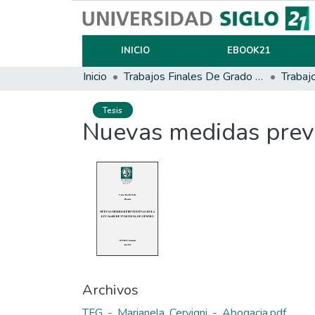
INICIO
EBOOK21
Inicio
Trabajos Finales De Grado Y Posgrado
Trabaj
Tesis
Nuevas medidas preve
Archivos
TFG_-_Marianela_Cervigni_-_Abogacia.pdf