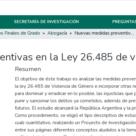
SECRETARÍA DE INVESTIGACIÓN
PREGUNTAS
os Finales de Grado
Abogacía
Nuevas medidas preventivas en la Ley 26.485 de violencia de género
ntivas en la Ley 26.485 de v
Resumen
El objetivo de éste trabajo es analizar las medidas preve
la ley 26.485 de Violencia de Género e incorporar otras n
para disminuir y erradicar en lo posible, las injusticias qu
punir y sancionar los delitos ya cometidos, además de prev
futuros. El estudio alcanzará la República Argentina y la p
Como procedimiento, se eligió el tipo descriptivo de estu
cuali-cuantitativo, realizando un Proyecto de Investigació
entre sus páginas diferentes conceptos aludidos a la temát