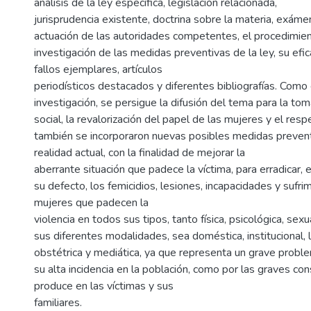
análisis de la ley específica, legislación relacionada,
jurisprudencia existente, doctrina sobre la materia, exáme
actuación de las autoridades competentes, el procedimient
investigación de las medidas preventivas de la ley, su efica
fallos ejemplares, artículos
periodísticos destacados y diferentes bibliografías. Como 
investigación, se persigue la difusión del tema para la to
social, la revalorización del papel de las mujeres y el res
también se incorporaron nuevas posibles medidas prevent
realidad actual, con la finalidad de mejorar la
aberrante situación que padece la víctima, para erradicar, e
su defecto, los femicidios, lesiones, incapacidades y sufri
mujeres que padecen la
violencia en todos sus tipos, tanto física, psicológica, sex
sus diferentes modalidades, sea doméstica, institucional, l
obstétrica y mediática, ya que representa un grave proble
su alta incidencia en la población, como por las graves co
produce en las víctimas y sus
familiares.