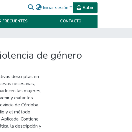
Iniciar sesión
Subir
 FRECUENTES
CONTACTO
iolencia de género
ntivas descriptas en
uevas necesarias,
e padecen las mujeres,
enir y evitar los
rovincia de Córdoba.
dio y el método
n Aplicada. Contiene
ica, la descripción y