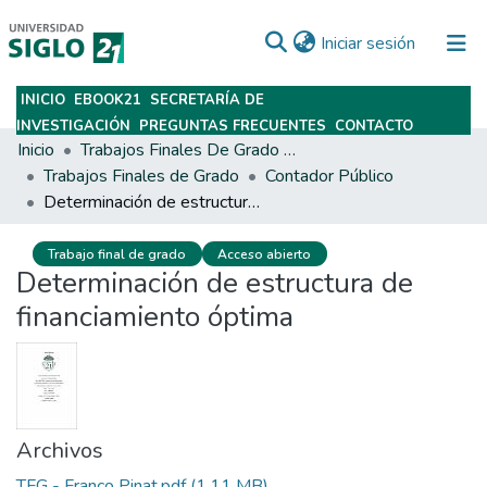
(current)
Iniciar sesión
INICIO
EBOOK21
SECRETARÍA DE
Subir
INVESTIGACIÓN
PREGUNTAS FRECUENTES
CONTACTO
Inicio
Trabajos Finales De Grado Y Posgrado
Trabajos Finales de Grado
Contador Público
Determinación de estructura de financiamiento óptima
Trabajo final de grado
Acceso abierto
Determinación de estructura de
financiamiento óptima
Archivos
TFG - Franco Pinat.pdf
(1.11 MB)