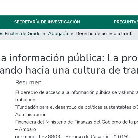
SECRETARÍA DE INVESTIGACIÓN
PREGUNTAS
os Finales de Grado
Abogacía
Derecho de acceso a la información pública: La provincia de Córdoba, fortaleciendo y avanzando hacia una cultura de transparencia
a información pública: La pro
ando hacia una cultura de tr
Resumen
El derecho de acceso a la información pública se vislumbra 
trabajado,
“Fundación para el desarrollo de políticas sustentables c/
Administración
Financiera del Ministerio de Finanzas del Gobierno de la p
– Amparo
por mora - Ley 8803 – Recurso de Casación”. (2019).