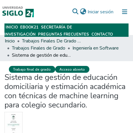
(current)
Iniciar sesión
INICIO
EBOOK21
SECRETARÍA DE
Subir
INVESTIGACIÓN
PREGUNTAS FRECUENTES
CONTACTO
Inicio
Trabajos Finales De Grado Y Posgrado
Trabajos Finales de Grado
Ingeniería en Software
Sistema de gestión de educación domiciliaria y estimación académica con técnicas de machine learning para colegio secundario.
Trabajo final de grado
Acceso abierto
Sistema de gestión de educación
domiciliaria y estimación académica
con técnicas de machine learning
para colegio secundario.