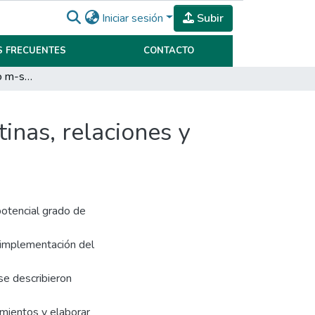
Iniciar sesión
Subir
 FRECUENTES
CONTACTO
Aplicación del modelo m-score en empresas argentinas, relaciones y variantes
nas, relaciones y
 potencial grado de
 implementación del
se describieron
mientos y elaborar