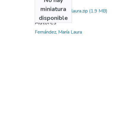
No hay
Archivos
miniatura
fernández,_maría_laura.zip
(1.9 MB)
disponible
Autores
Fernández, María Laura