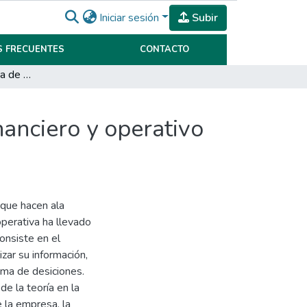
Iniciar sesión
Subir
 FRECUENTES
CONTACTO
Desarrollo del sistema de planificación y control financiero y operativo de una Pyme. CANADEZ
nanciero y operativo
que hacen ala
operativa ha llevado
consiste en el
zar su información,
toma de desiciones.
de la teoría en la
 la empresa, la