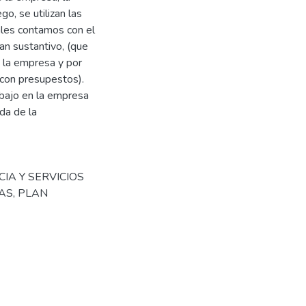
go, se utilizan las
ales contamos con el
an sustantivo, (que
e la empresa y por
a con presupestos).
abajo en la empresa
da de la
NCIA Y SERVICIOS
AS
,
PLAN