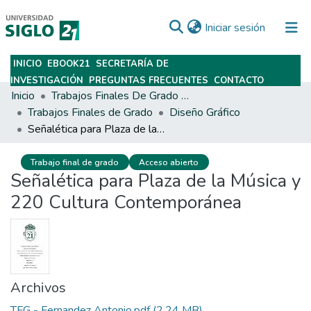
(current)
Iniciar sesión
INICIO
EBOOK21
SECRETARÍA DE
Subir
INVESTIGACIÓN
PREGUNTAS FRECUENTES
CONTACTO
Inicio
Trabajos Finales De Grado Y Posgrado
Trabajos Finales de Grado
Diseño Gráfico
Señalética para Plaza de la Música y 220 Cultura Contemporánea
Trabajo final de grado
Acceso abierto
Señalética para Plaza de la Música y
220 Cultura Contemporánea
Archivos
TFG - Fernandez Antonio.pdf
(2.24 MB)