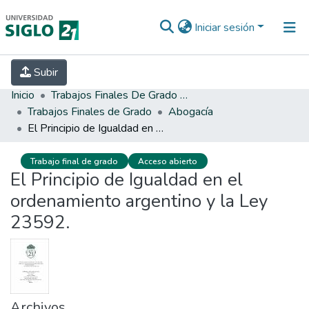
Iniciar sesión
INICIO
EBOOK21
SECRETARÍA DE
Subir
INVESTIGACIÓN
PREGUNTAS FRECUENTES
CONTACTO
Inicio
Trabajos Finales De Grado Y Posgrado
Trabajos Finales de Grado
Abogacía
El Principio de Igualdad en el ordenamiento argentino y la Ley 23592.
Trabajo final de grado
Acceso abierto
El Principio de Igualdad en el
ordenamiento argentino y la Ley
23592.
Archivos