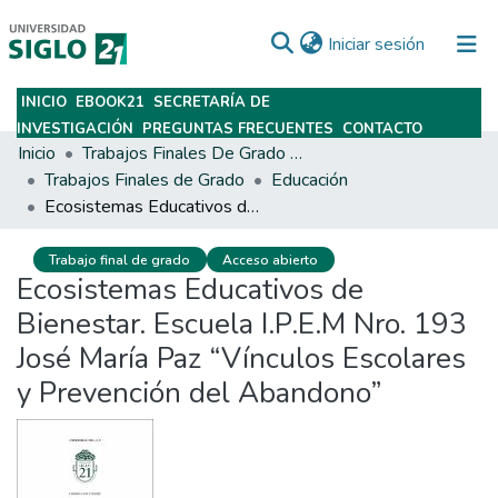
(current)
Iniciar sesión
INICIO
EBOOK21
SECRETARÍA DE
Subir
INVESTIGACIÓN
PREGUNTAS FRECUENTES
CONTACTO
Inicio
Trabajos Finales De Grado Y Posgrado
Trabajos Finales de Grado
Educación
Ecosistemas Educativos de Bienestar. Escuela I.P.E.M Nro. 193 José María Paz “Vínculos Escolares y Prevención del Abandono”
Trabajo final de grado
Acceso abierto
Ecosistemas Educativos de
Bienestar. Escuela I.P.E.M Nro. 193
José María Paz “Vínculos Escolares
y Prevención del Abandono”