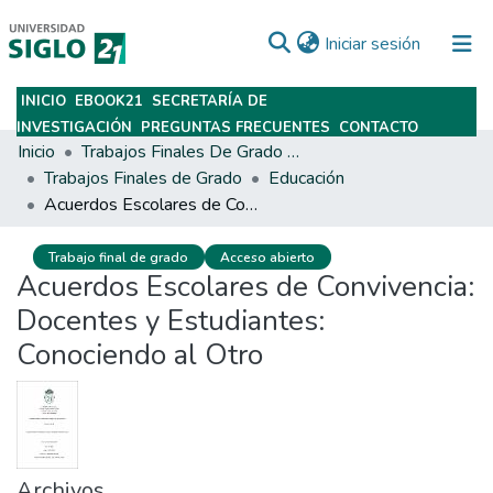
(current)
Iniciar sesión
INICIO
EBOOK21
SECRETARÍA DE
Subir
INVESTIGACIÓN
PREGUNTAS FRECUENTES
CONTACTO
Inicio
Trabajos Finales De Grado Y Posgrado
Trabajos Finales de Grado
Educación
Acuerdos Escolares de Convivencia: Docentes y Estudiantes: Conociendo al Otro
Trabajo final de grado
Acceso abierto
Acuerdos Escolares de Convivencia:
Docentes y Estudiantes:
Conociendo al Otro
Archivos