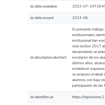
dc.date.available
2023-07-24T18:4
dc.date.issued
2023-06
El presente trabajo 
institucionales iden
institucional han ev
ciclo lectivo 2017 
desarrollado un pla
dc.description.abstract
escolares de los alu
últimos años, alcanz
establecer espacios
se propuso evaluar 
alumnos con bajo ren
participación de las 
dc.identifier.uri
https://repositorio