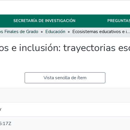
SECRETARÍA DE INVESTIGACIÓN
PREGUNTAS
os Finales de Grado
Educación
Ecosistemas educativos e inclusión: trayectorias escolares en I.P.E.M. N° 193 José María Paz
 e inclusión: trayectorias es
Vista sencilla de ítem
r
5:17Z