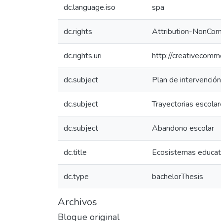
dc.language.iso
spa
dc.rights
Attribution-NonComm
dc.rights.uri
http://creativecomm
dc.subject
Plan de intervención
dc.subject
Trayectorias escola
dc.subject
Abandono escolar
dc.title
Ecosistemas educativ
dc.type
bachelorThesis
Archivos
Bloque original