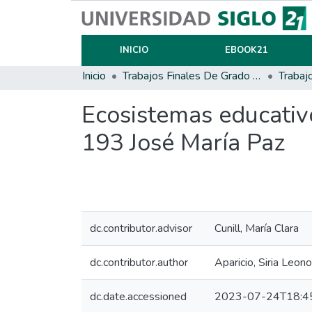
INICIO
EBOOK21
Inicio
Trabajos Finales De Grado Y Posgrado
Trabaj
Ecosistemas educativos
193 José María Paz
dc.contributor.advisor
Cunill, María Clara
dc.contributor.author
Aparicio, Siria Leono
dc.date.accessioned
2023-07-24T18:4