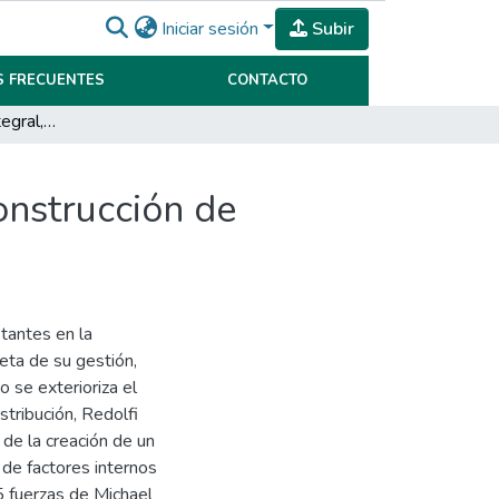
Iniciar sesión
Subir
 FRECUENTES
CONTACTO
“Cuadro de Mando Integral, como mecanismo de construcción de estrategia global, en Redolfi S.R.L.”
nstrucción de
stantes en la
eta de su gestión,
 se exterioriza el
stribución, Redolfi
de la creación de un
 de factores internos
5 fuerzas de Michael