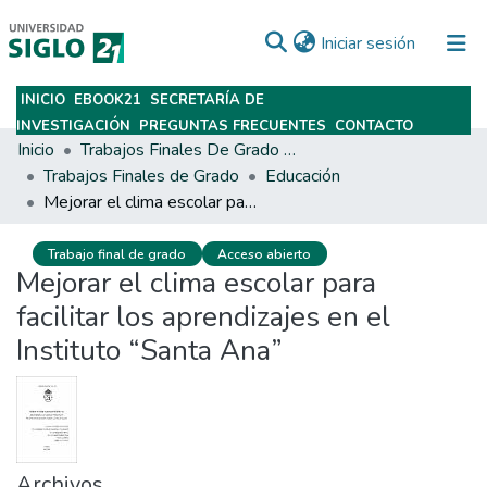
(current)
Iniciar sesión
INICIO
EBOOK21
SECRETARÍA DE
Subir
INVESTIGACIÓN
PREGUNTAS FRECUENTES
CONTACTO
Inicio
Trabajos Finales De Grado Y Posgrado
Trabajos Finales de Grado
Educación
Mejorar el clima escolar para facilitar los aprendizajes en el Instituto “Santa Ana”
Trabajo final de grado
Acceso abierto
Mejorar el clima escolar para
facilitar los aprendizajes en el
Instituto “Santa Ana”
Archivos